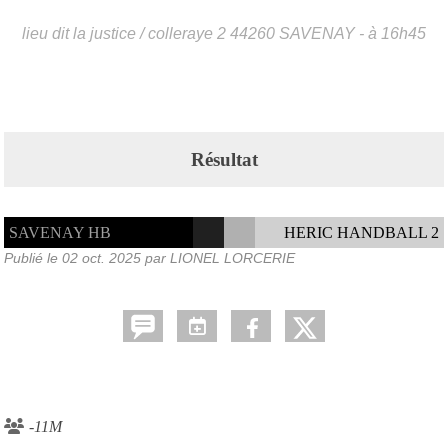
lieu dit la justice / colleraye 2
44260
SAVENAY
- à 16h45
Résultat
SAVENAY HB
HERIC HANDBALL 2
Publié le
02 oct. 2025
par LIONEL LORCERIE
-11M