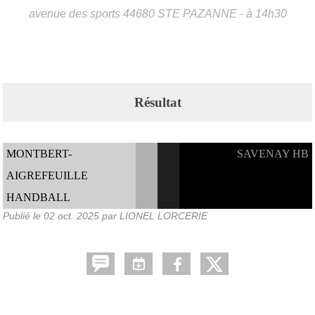
avenue des sports
44680
STE PAZANNE
- à 14h30
Résultat
MONTBERT-
SAVENAY HB
AIGREFEUILLE
HANDBALL
Publié le
02 oct. 2025
par LIONEL LORCERIE